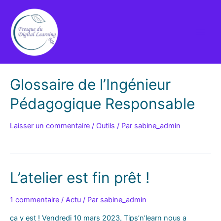
Aller
au
contenu
Main
Men
Glossaire de l’Ingénieur
Pédagogique Responsable
Laisser un commentaire
/
Outils
/ Par
sabine_admin
L’atelier est fin prêt !
1 commentaire
/
Actu
/ Par
sabine_admin
ça y est ! Vendredi 10 mars 2023, Tips’n’learn nous a